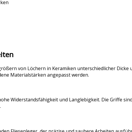
rken
eiten
größern von Löchern in Keramiken unterschiedlicher Dicke 
dene Materialstärken angepasst werden.
 hohe Widerstandsfähigkeit und Langlebigkeit. Die Griffe s
.
eden Fliesenleger, der präzise und saubere Arbeiten ausfüh